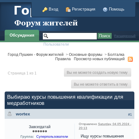
Вход
Регистрация
Помощь
Обсуждения
Расширенный
Пользователи
Город Пушкин - Форум жителей
>
Основные форумы
>
Болталка
Правила
Просмотр новых публикаций
Вы не можете создать новую тему
Страница 1 из 1
Вы не можете ответить в тему
Выбираю курсы повышения квалификации для
медработников
wortex
#1
Отправлено
Saturday, 04.05.2024 -
Завсегдатай
20:13
Ищу курсы повышения
Группа:
Суперпользователи