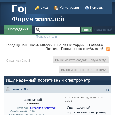
Вход
Регистрация
Помощь
Обсуждения
Расширенный
Пользователи
Город Пушкин - Форум жителей
>
Основные форумы
>
Болталка
Правила
Просмотр новых публикаций
Вы не можете создать новую тему
Страница 1 из 1
Вы не можете ответить в тему
Ищу надежный портативный спектрометр
marikBB
#1
Отправлено
Friday, 16.08.2024 -
Завсегдатай
13:31
Ищу надежный
Группа:
Суперпользователи
Сообщений:
216
портативный спектрометр