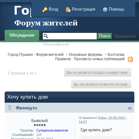
Вход
Регистрация
Помощь
Обсуждения
Расширенный
Пользователи
Город Пушкин - Форум жителей
>
Основные форумы
>
Болталка
Правила
Просмотр новых публикаций
Вы не можете создать новую тему
Страница 1 из 1
Вы не можете ответить в тему
Хочу купить дом
Французз
#1
Отправлено
Friday, 20.09.2024 -
Бывалый
14:57
Где купить дом?
Группа:
Суперпользователи
Сообщений:
116