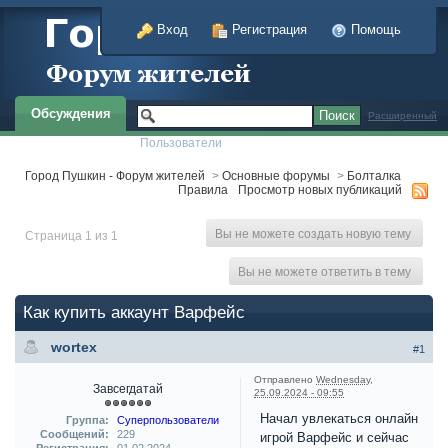
Вход
Регистрация
Помощь
Обсуждения
Расширенный
Пользователи
Город Пушкин - Форум жителей
>
Основные форумы
>
Болталка
Правила
Просмотр новых публикаций
Вы не можете создать новую тему
Страница 1 из 1
Вы не можете ответить в тему
Как купить аккаунт Варфейс
wortex
#1
Отправлено
Wednesday,
Завсегдатай
25.09.2024 - 09:55
Начал увлекаться онлайн
Группа:
Суперпользователи
Сообщений:
229
игрой Варфейс и сейчас