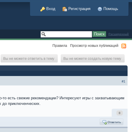
Вход
Регистрация
Помощь
Расширенный
Правила
Просмотр новых публикаций
Вы не можете ответить в тему
Вы не можете создать новую тему
#1
ого-то есть свежие рекомендации? Интересуют игры с захватывающим
х до приключенческих.
0
Ответить