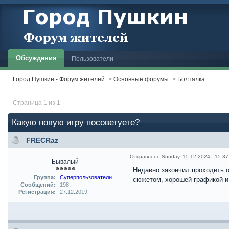
Обсуждения
Пользователи
Город Пушкин - Форум жителей
>
Основные форумы
>
Болталка
Страница 1 из 1
Какую новую игру посоветуете?
FRECRaz
Отправлено
Sunday, 15.12.2024 - 15:37
Бывалый
Недавно закончил проходить о
Группа:
Суперпользователи
сюжетом, хорошей графикой и
Сообщений:
198
Регистрация:
27.12.2019