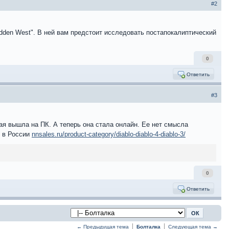
#2
dden West". В ней вам предстоит исследовать постапокалиптический
0
Ответить
#3
рая вышла на ПК. А теперь она стала онлайн. Ее нет смысла
4 в России
nnsales.ru/product-category/diablo-diablo-4-diablo-3/
0
Ответить
← Предыдущая тема
Болталка
Следующая тема →