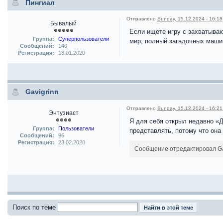
Пингиал
Отправлено
Sunday, 15.12.2024 - 16:18
Бывалый
Если ищете игру с захватываю
Группа:
Суперпользователи
мир, полный загадочных машин
Сообщений:
140
Регистрация:
18.01.2020
Gavigrinn
Отправлено
Sunday, 15.12.2024 - 16:21
Энтузиаст
Я для себя открыл недавно «Д
Группа:
Пользователи
представлять, потому что она
Сообщений:
96
Регистрация:
23.02.2020
Сообщение отредактировал Gavi
Поиск по теме