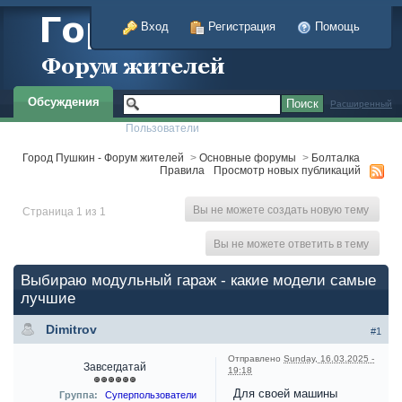
Вход
Регистрация
Помощь
Обсуждения
Расширенный
Пользователи
Город Пушкин - Форум жителей
>
Основные форумы
>
Болталка
Правила
Просмотр новых публикаций
Вы не можете создать новую тему
Страница 1 из 1
Вы не можете ответить в тему
Выбираю модульный гараж - какие модели самые
лучшие
Dimitrov
#1
Отправлено
Sunday, 16.03.2025 -
Завсегдатай
19:18
Для своей машины
Группа:
Суперпользователи