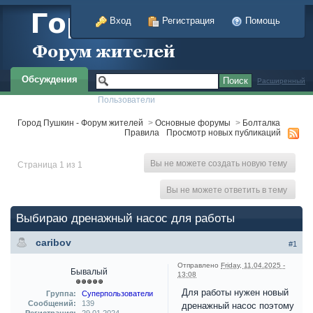
Вход
Регистрация
Помощь
Обсуждения
Расширенный
Пользователи
Город Пушкин - Форум жителей
>
Основные форумы
>
Болталка
Правила
Просмотр новых публикаций
Вы не можете создать новую тему
Страница 1 из 1
Вы не можете ответить в тему
Выбираю дренажный насос для работы
caribov
#1
Отправлено
Friday, 11.04.2025 -
Бывалый
13:08
Для работы нужен новый
Группа:
Суперпользователи
Сообщений:
139
дренажный насос поэтому