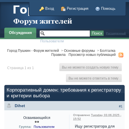
Вход
Регистрация
Помощь
Обсуждения
Расширенный
Пользователи
Город Пушкин - Форум жителей
>
Основные форумы
>
Болталка
Правила
Просмотр новых публикаций
Вы не можете создать новую тему
Страница 1 из 1
Вы не можете ответить в тему
Корпоративный домен: требования к регистратору
и критерии выбора
Dihet
#1
Отправлено
Tuesday, 03.06.2025 -
Осваивающийся
15:52
Ищу регистратора для
Группа:
Пользователи