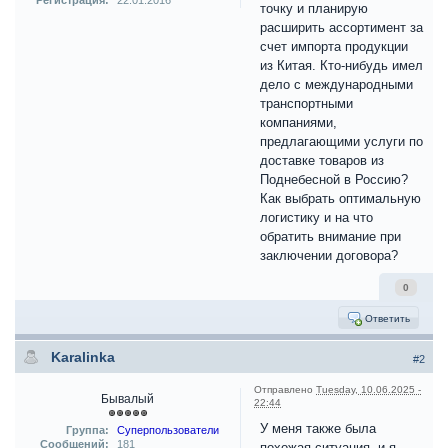
Регистрация:
22.01.2016
точку и планирую
расширить ассортимент за
счет импорта продукции
из Китая. Кто-нибудь имел
дело с международными
транспортными
компаниями,
предлагающими услуги по
доставке товаров из
Поднебесной в Россию?
Как выбрать оптимальную
логистику и на что
обратить внимание при
заключении договора?
0
Ответить
Karalinka
#2
Отправлено
Tuesday, 10.06.2025 -
Бывалый
22:44
У меня также была
Группа:
Суперпользователи
Сообщений:
181
похожая ситуация, и я