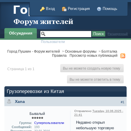
Вход
Регистрация
Помощь
Обсуждения
Расширенный
Пользователи
Город Пушкин - Форум жителей
>
Основные форумы
>
Болталка
Правила
Просмотр новых публикаций
Вы не можете создать новую тему
Страница 1 из 1
Вы не можете ответить в тему
Грузоперевозки из Китая
Xana
#1
Отправлено
Tuesday, 10.06.2025 -
Бывалый
21:41
Недавно открыл
Группа:
Суперпользователи
Сообщений:
193
небольшую торговую