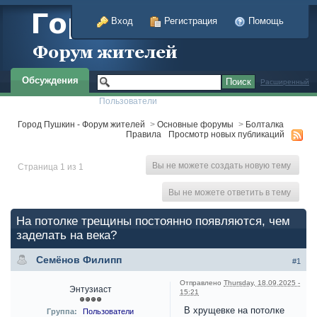
Вход
Регистрация
Помощь
Обсуждения
Расширенный
Пользователи
Город Пушкин - Форум жителей
>
Основные форумы
>
Болталка
Правила
Просмотр новых публикаций
Вы не можете создать новую тему
Страница 1 из 1
Вы не можете ответить в тему
На потолке трещины постоянно появляются, чем
заделать на века?
Семёнов Филипп
#1
Отправлено
Thursday, 18.09.2025 -
Энтузиаст
15:21
В хрущевке на потолке
Группа:
Пользователи