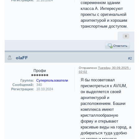
Регистрация:
11.10.2024
современном здании
класса А. Интересуют
проекты с оригинальной
архитектурой и хорошим
транспортным доступом.
0
Ответить
olaFF
#2
Отправлено
Tuesday, 30.09.2025 -
Профи
02:02
Я бы посоветовал
Группа:
Суперпользователи
Сообщений:
340
присмотреться к AVIUM,
Регистрация:
10.10.2024
он выделяется своей
архитектурой и
расположением. Башни
комплекса имеют
кристаллообразную
форму и открывают
красивые виды на город, а
добираться туда удобно
на метро и машине.