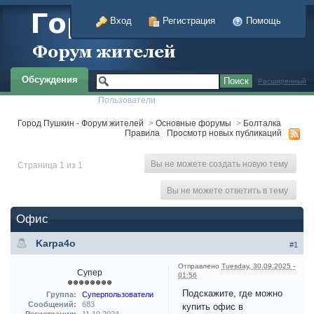
Вход
Регистрация
Помощь
Обсуждения
Расширенный
Пользователи
Город Пушкин - Форум жителей
>
Основные форумы
>
Болталка
Правила
Просмотр новых публикаций
Вы не можете создать новую тему
Страница 1 из 1
Вы не можете ответить в тему
Офис
Karpa4o
#1
Отправлено
Tuesday, 30.09.2025 -
Супер
01:56
Подскажите, где можно
Группа:
Суперпользователи
Сообщений:
683
купить офис в