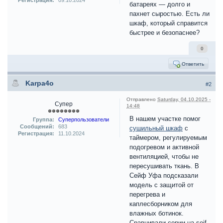
Регистрация:
09.10.2024
батареях — долго и
пахнет сыростью. Есть ли
шкаф, который справится
быстрее и безопаснее?
0
Ответить
Karpa4o
#2
Отправлено
Saturday, 04.10.2025 -
Супер
14:48
В нашем участке помог
Группа:
Суперпользователи
Сообщений:
683
сушильный шкаф
с
Регистрация:
11.10.2024
таймером, регулируемым
подогревом и активной
вентиляцией, чтобы не
пересушивать ткань. В
Сейф Уфа подсказали
модель с защитой от
перегрева и
каплесборником для
влажных ботинок.
Сравнивали серии на seif-