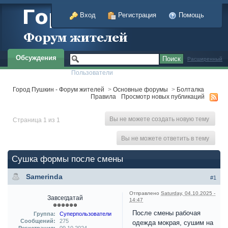
Вход
Регистрация
Помощь
Обсуждения
Расширенный
Пользователи
Город Пушкин - Форум жителей
>
Основные форумы
>
Болталка
Правила
Просмотр новых публикаций
Вы не можете создать новую тему
Страница 1 из 1
Вы не можете ответить в тему
Сушка формы после смены
Samerinda
#1
Отправлено
Saturday, 04.10.2025 -
Завсегдатай
14:47
После смены рабочая
Группа:
Суперпользователи
Сообщений:
275
одежда мокрая, сушим на