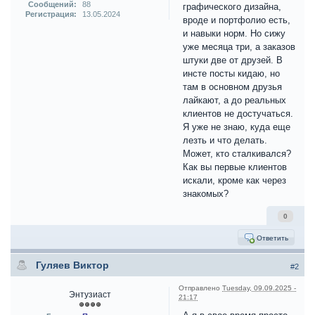
Сообщений:
88
графического дизайна,
Регистрация:
13.05.2024
вроде и портфолио есть,
и навыки норм. Но сижу
уже месяца три, а заказов
штуки две от друзей. В
инсте посты кидаю, но
там в основном друзья
лайкают, а до реальных
клиентов не достучаться.
Я уже не знаю, куда еще
лезть и что делать.
Может, кто сталкивался?
Как вы первые клиентов
искали, кроме как через
знакомых?
0
Ответить
Гуляев Виктор
#2
Отправлено
Tuesday, 09.09.2025 -
Энтузиаст
21:17