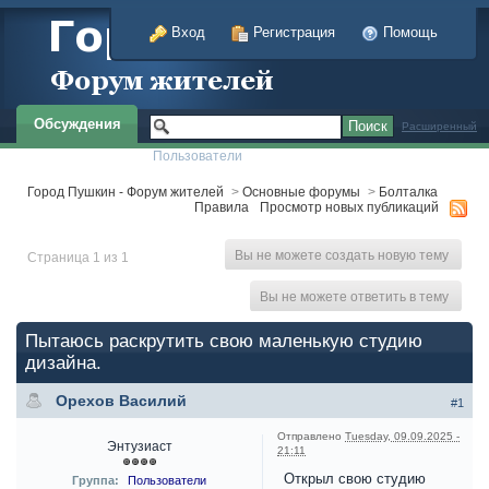
Вход
Регистрация
Помощь
Обсуждения
Расширенный
Пользователи
Город Пушкин - Форум жителей
>
Основные форумы
>
Болталка
Правила
Просмотр новых публикаций
Вы не можете создать новую тему
Страница 1 из 1
Вы не можете ответить в тему
Пытаюсь раскрутить свою маленькую студию
дизайна.
Орехов Василий
#1
Отправлено
Tuesday, 09.09.2025 -
Энтузиаст
21:11
Открыл свою студию
Группа:
Пользователи